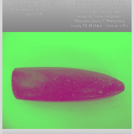
μέτωπο προς τα αριστερά. Φέρει
από τον Ναό της Αρτέμιδος
στέμμα και περιδέραιο. Οι πτέρυγες
Κουμουθέκρας. Τέλη 6ου–5ου
αναπεπταμένες και η ουρά
αιώνα π.Χ.
υψωμένη. Ταφικό κτέρισμα.
Μάγειρας, τάφος 5. Μυκηναϊκή
εποχή, ΥΕ ΙΙΙ (14ος – 12ος αι. π.Χ.)