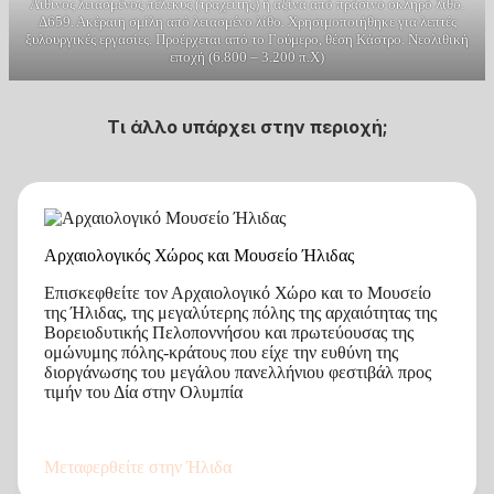
Λίθινος λειασμένος πέλεκυς (τραχείτης) ή αξίνα από πράσινο σκληρό λίθο.
Δ659. Ακέραιη σμίλη από λειασμένο λίθο. Χρησιμοποιήθηκε για λεπτές
ξυλουργικές εργασίες. Προέρχεται από το Γούμερο, θέση Κάστρο. Νεολιθική
εποχή (6.800 – 3.200 π.Χ)
Τι άλλο υπάρχει στην περιοχή
;
Αρχαιολογικός Χώρος και Μουσείο Ήλιδας
Επισκεφθείτε τον Αρχαιολογικό Χώρο και το Μουσείο
της Ήλιδας, της μεγαλύτερης πόλης της αρχαιότητας της
Βορειοδυτικής Πελοποννήσου και πρωτεύουσας της
ομώνυμης πόλης-κράτους που είχε την ευθύνη της
διοργάνωσης του μεγάλου πανελλήνιου φεστιβάλ προς
τιμήν του Δία στην Ολυμπία
Μεταφερθείτε στην Ήλιδα