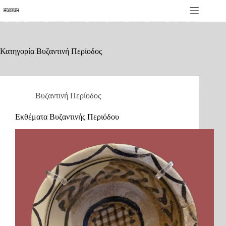
Μετάβαση
στο
περιεχόμενο
Κατηγορία
Βυζαντινή Περίοδος
Βυζαντινή Περίοδος
Εκθέματα Βυζαντινής Περιόδου